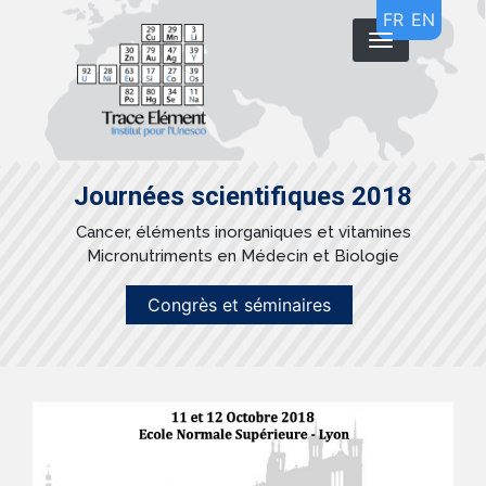
Aller
FR
EN
au
contenu
principal
Journées scientifiques 2018
Cancer, éléments inorganiques et vitamines
Micronutriments en Médecin et Biologie
Congrès et séminaires