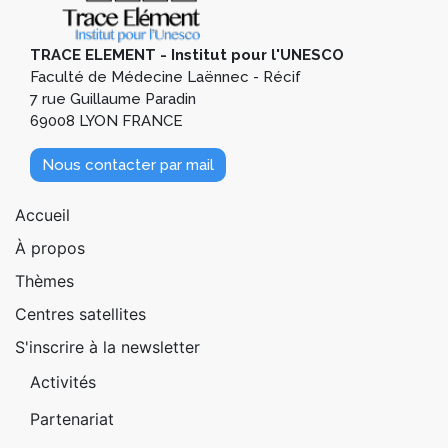
TRACE ELEMENT - Institut pour l'UNESCO
Faculté de Médecine Laënnec - Récif
7 rue Guillaume Paradin
69008 LYON FRANCE
Nous contacter par mail
Pied de page 1
Accueil
À propos
Thèmes
Centres satellites
S'inscrire à la newsletter
Pied de page 2
Activités
Partenariat