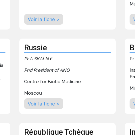
Ma
Voir la fiche >
Russie
B
Pr A SKALNY
Pr
ia
Phd President of ANO
In
En
l
Centre for Biotic Medicine
Mi
Moscou
Voir la fiche >
République Tchèque
I