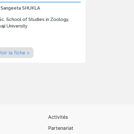
 Sangeeta SHUKLA
Sc. School of Studies in Zoology,
waji University
Voir la fiche >
 page 1
Pied de page 2
Activités
Partenariat