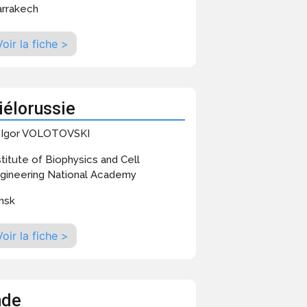
rrakech
Voir la fiche >
iélorussie
 Igor VOLOTOVSKI
stitute of Biophysics and Cell
gineering National Academy
nsk
Voir la fiche >
nde