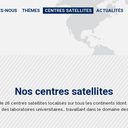
Aller
au
ES-NOUS
THÈMES
CENTRES SATELLITES
ACTUALITÉS
contenu
principal
Nos centres satellites
e 26 centres satellites localisés sur tous les continents (dont 9
es laboratoires universitaires… travaillant dans le domaine d