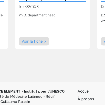
Jan KRATZER
Dr
Ph.D. department head
de
D.
Ji
Voir la fiche >
Pied de
Accueil
E ELEMENT - Institut pour l'UNESCO
lté de Médecine Laënnec - Récif
À propos
 Guillaume Paradin