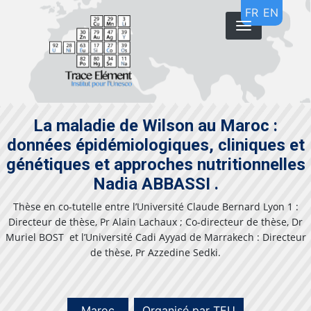
Aller
FR
EN
au
contenu
principal
La maladie de Wilson au Maroc :
données épidémiologiques, cliniques et
génétiques et approches nutritionnelles
Nadia ABBASSI .
Thèse en co-tutelle entre l’Université Claude Bernard Lyon 1 :
Directeur de thèse, Pr Alain Lachaux ; Co-directeur de thèse, Dr
Muriel BOST
et l’Université Cadi Ayyad de Marrakech : Directeur
de thèse, Pr Azzedine Sedki.
Maroc
Organisé par TEU