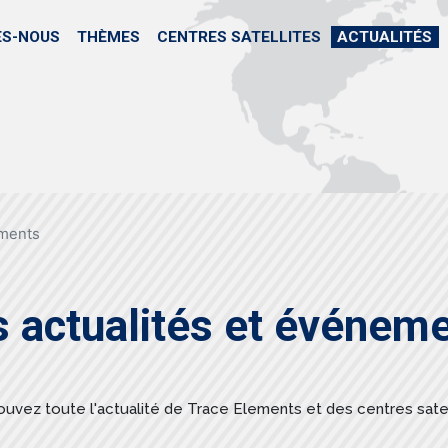
Skip
to
ES-NOUS
THÈMES
CENTRES SATELLITES
ACTUALITÉS
main
content
ements
 actualités et événem
ouvez toute l'actualité de Trace Elements et des centres satel