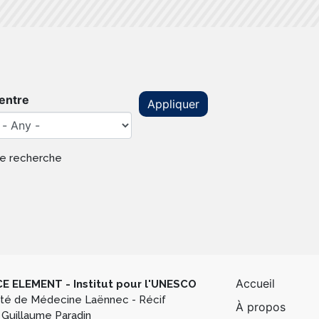
entre
Appliquer
 de recherche
Pied de
Accueil
E ELEMENT - Institut pour l'UNESCO
lté de Médecine Laënnec - Récif
À propos
 Guillaume Paradin