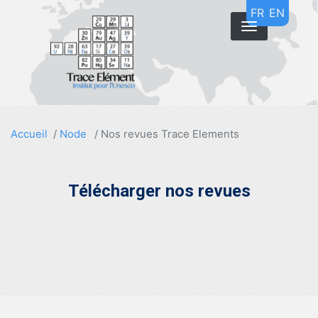
Skip
FR
EN
to
main
content
Accueil
Node
Nos revues Trace Elements
Télécharger nos revues