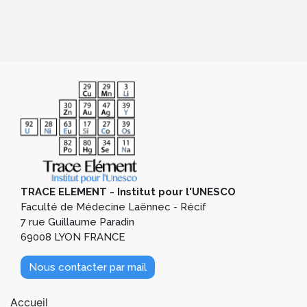
TRACE ELEMENT - Institut pour l'UNESCO
Faculté de Médecine Laënnec - Récif
7 rue Guillaume Paradin
69008 LYON FRANCE
Nous contacter par mail
Pied de page 1
Accueil