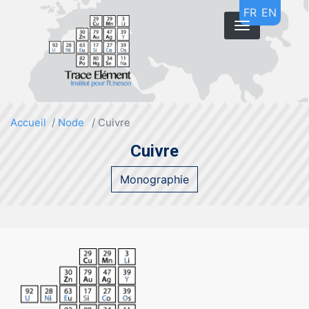
Aller
FR
EN
au
contenu
principal
Accueil
Node
Cuivre
Cuivre
Monographie