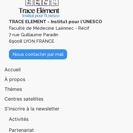
TRACE ELEMENT - Institut pour l'UNESCO
Faculté de Médecine Laënnec - Récif
7 rue Guillaume Paradin
69008 LYON FRANCE
Nous contacter par mail
Pied de page 1
Accueil
À propos
Thèmes
Centres satellites
S'inscrire à la newsletter
Pied de page 2
Activités
Partenariat